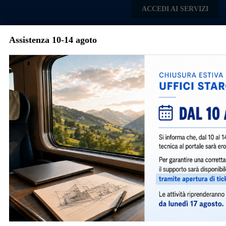
Skip to main content
ACCEDI AI SERVIZI
Assistenza 10-14 agoto
Comune di
Passirano
Menu
Torna agli articoli
Avvisi e Notizie
Domanda certificati di destinazione
urbanistica
1106
|
gennaio 18, 2023
|
SUE
|
Vi informiamo che è ora disponibile la nuova modulistica
per la presentazione della domanda di certificato di