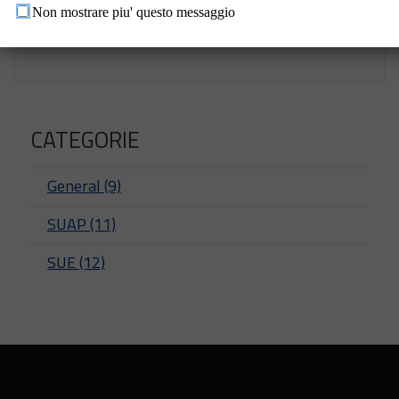
destinazione urbanistica (CDU)
Non mostrare piu' questo messaggio
CATEGORIE
General (9)
SUAP (11)
SUE (12)