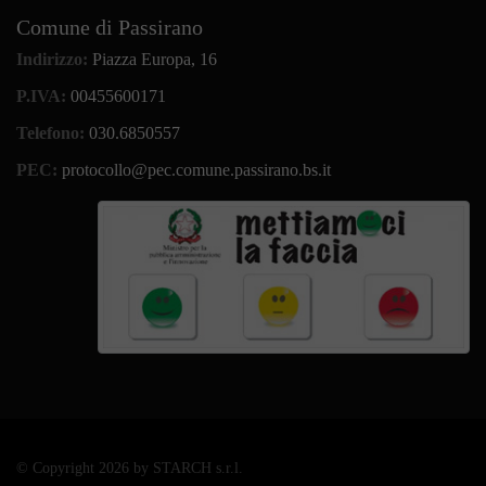
Comune di Passirano
Indirizzo:
Piazza Europa, 16
P.IVA:
00455600171
Telefono:
030.6850557
PEC:
protocollo@pec.comune.passirano.bs.it
©
Copyright 2026 by STARCH s.r.l.